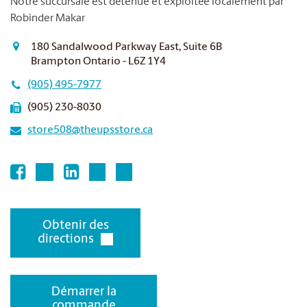
Notre succursale est détenue et exploitée localement par
Robinder Makar
180 Sandalwood Parkway East, Suite 6B
Brampton Ontario - L6Z 1Y4
(905) 495-7977
(905) 230-8030
store508@theupsstore.ca
Obtenir des
directions
Démarrer la
commande