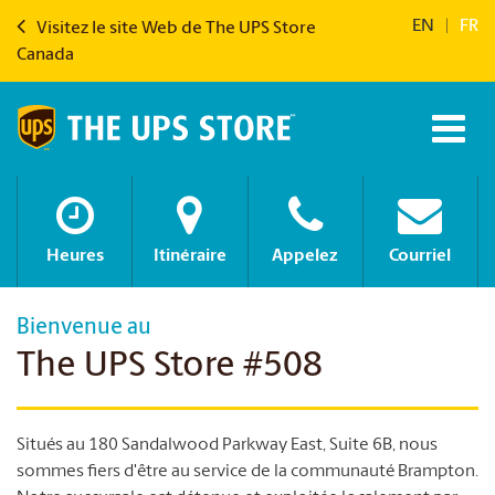
EN
|
FR
Visitez le site Web de The UPS Store
Canada
Heures
Itinéraire
Appelez
Courriel
Bienvenue au
The UPS Store #508
Situés au 180 Sandalwood Parkway East, Suite 6B, nous
sommes fiers d'être au service de la communauté Brampton.