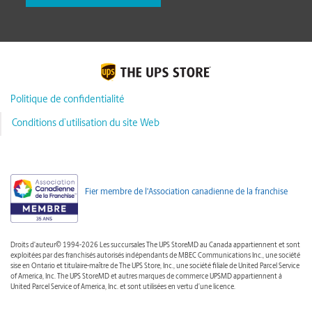
Politique de confidentialité
Conditions d’utilisation du site Web
Fier membre de l'Association canadienne de la franchise
Droits d'auteur© 1994-2026 Les succursales The UPS StoreMD au Canada appartiennent et sont
exploitées par des franchisés autorisés indépendants de MBEC Communications Inc., une société
sise en Ontario et titulaire-maître de The UPS Store, Inc., une société filiale de United Parcel Service
of America, Inc. The UPS StoreMD et autres marques de commerce UPSMD appartiennent à
United Parcel Service of America, Inc. et sont utilisées en vertu d’une licence.