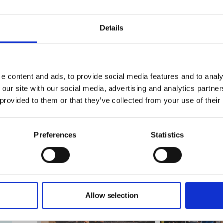
vécue à notre centre ? À partir de notre formulaire Po
les sujets présentés et racontez-nous votre histoire.
votre témoignage sur notre site Web.
Details
Faites le tour du propriéta
e content and ads, to provide social media features and to analy
 our site with our social media, advertising and analytics partn
Nous sommes fiers d’appartenir à un réseau de franchis
 provided to them or that they’ve collected from your use of their
clients et notre communauté nous tiennent à cœur. Aprè
nous aussi.
Preferences
Statistics
Laissez-vous surprendre par tout ce que nous vous offro
Allow selection