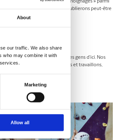
ur nous joindre, sélectionnez « Témoignages » parmi
 Avec votre consentement, nous publierons peut-être
About
ire
se our traffic. We also share
ers who may combine it with
es détenues et exploitées par des gens d’ici. Nos
 services.
s tout, c’est ici que nous vivons et travaillons,
Marketing
ns pour vous simplifier la vie !
Allow all