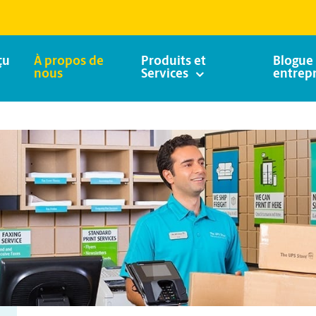
çu
À propos de
Produits et
Blogue 
nous
Services
entrepr