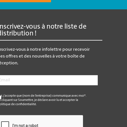
Inscrivez-vous à notre liste de
distribution !
nscrivez-vous à notre infolettre pour recevoir
es offres et des nouvelles à votre boîte de
éception.
mail
*
*
ui, j’accepte que (nom de l’entreprise) communique avec moi*.
n cliquant sur Soumettre, je déclare avoir lu et accepter la
olitique de confidentialité.
APTCHA