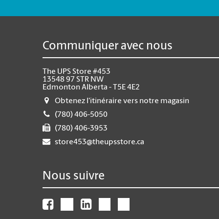
Communiquer avec nous
The UPS Store #453
13548 97 STR NW
Edmonton Alberta - T5E 4E2
Obtenez l'itinéraire vers notre magasin
(780) 406-5050
(780) 406-3953
store453@theupsstore.ca
Nous suivre