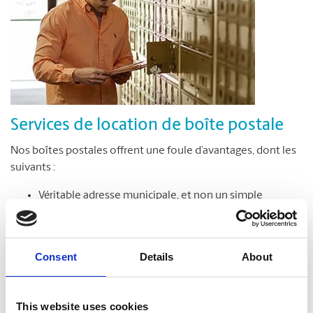
Services de location de boîte postale
Nos boîtes postales offrent une foule d’avantages, dont les
suivants :
Véritable adresse municipale, et non un simple
numéro de case postale
Réception de colis livrés par toutes les entreprises de
messagerie
Consent
Details
About
Accès sécuritaire à votre boîte postale en tout temps,
jour et nuit*
Avis de réception des colis et du courrier
This website uses cookies