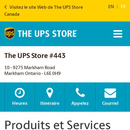
EN
|
FR
Visitez le site Web de The UPS Store
Canada
The UPS Store #443
10 - 9275 Markham Road
Markham Ontario - L6E 0H9
Heures
Itinéraire
Appelez
Courriel
Produits et Services