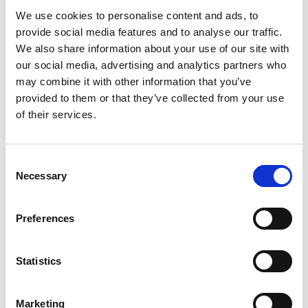
Retenue et réacheminement du courrier
We use cookies to personalise content and ads, to
Apprendre davantage
provide social media features and to analyse our traffic.
We also share information about your use of our site with
our social media, advertising and analytics partners who
may combine it with other information that you’ve
provided to them or that they’ve collected from your use
of their services.
Consent
Necessary
Selection
Preferences
Services de finition de documents
Statistics
Donnez fière allure à vos documents grâce à nos services de
finition. Nos services comprennent notamment ce qui suit :
Marketing