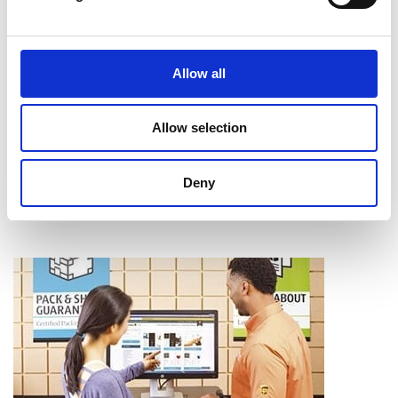
Intercalaires à onglet
Assemblage
Reliure
Allow all
Pliage
Mise en bloc
Coupe et perforage
Allow selection
Laminage
Apprendre davantage
Deny