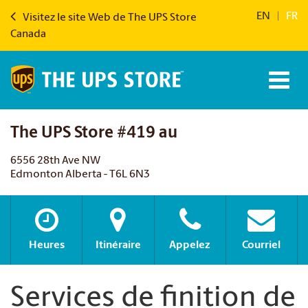
EN
|
FR
Visitez le site Web de The UPS Store
Canada
The UPS Store #419 au
6556 28th Ave NW
Edmonton Alberta - T6L 6N3
Heures
Itinéraire
Appelez
Courriel
Services de finition de