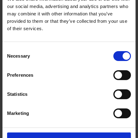
our social media, advertising and analytics partners who
The UPS Store #419
may combine it with other information that you’ve
6556 28th Ave NW
provided to them or that they’ve collected from your use
Edmonton Alberta - T6L 6N3
of their services.
Obtenez l'itinéraire vers notre magasin
(780) 463-3364
(780) 463-4765
Consent
store419@theupsstore.ca
Necessary
Selection
Preferences
Nous suivre
Statistics
Marketing
Heures d'ouverture