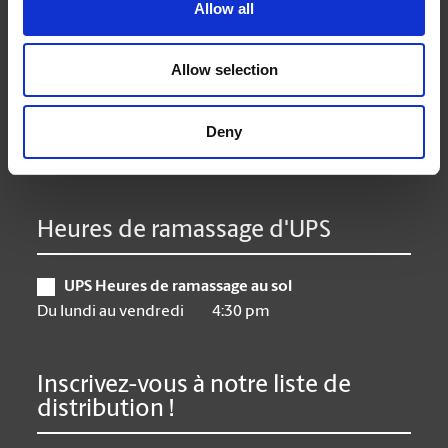
Lundi
9:00 am - 7:00 pm
Allow all
Mardi
9:00 am - 7:00 pm
Mercredi
9:00 am - 7:00 pm
Allow selection
Jeudi
9:00 am - 7:00 pm
Vendredi
9:00 am - 7:00 pm
Deny
Samedi
10:00 am - 5:00 pm
Dimanche
Closed
Heures de ramassage d'UPS
UPS Heures de ramassage au sol
Du lundi au vendredi
4:30 pm
Inscrivez-vous à notre liste de
distribution !