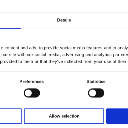
vécue à notre centre ? À partir de notre formulaire Po
les sujets présentés et racontez-nous votre histoire.
votre témoignage sur notre site Web.
Details
Faites le tour du propriéta
e content and ads, to provide social media features and to analy
Nous sommes fiers d’appartenir à un réseau de franchis
 our site with our social media, advertising and analytics partn
clients et notre communauté nous tiennent à cœur. Aprè
 provided to them or that they’ve collected from your use of their
nous aussi.
Preferences
Statistics
Laissez-vous surprendre par tout ce que nous vous offro
Allow selection