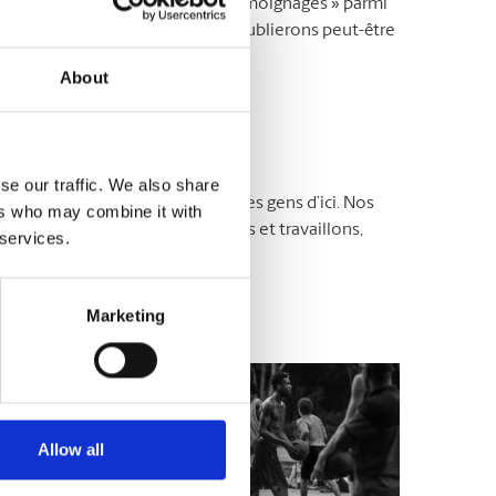
ur nous joindre, sélectionnez « Témoignages » parmi
 Avec votre consentement, nous publierons peut-être
About
ire
se our traffic. We also share
es détenues et exploitées par des gens d’ici. Nos
ers who may combine it with
s tout, c’est ici que nous vivons et travaillons,
 services.
Marketing
ns pour vous simplifier la vie !
Allow all