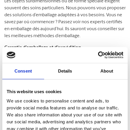
Les objets surdimensionnés ou de forme spéciale exigent
souvent des soins particuliers. Nous pouvons vous proposer
des solutions d’emballage adaptées à vos besoins. Vous ne
savez par où commencer ? Passez voir nos experts certifiés
en emballage dès aujourd’hui. Ils sauront vous conseiller sur
les meilleures méthodes d’emballage.
Garantie d’emballage et d’expédition
Nous savons combien vos envois sont importants. À The
MD
UPS Store
, nous ne prenons pas cette réalité à la légère.
Consent
Details
About
Nos experts certifiés en emballage sont passés maîtres dans
la protection de vos colis. C’est pourquoi nous répondons
fièrement de nos services. Protégez vos colis en souscrivant
This website uses cookies
notre Garantie d’emballage et d’expédition. Passez nous voir
We use cookies to personalise content and ads, to
pour en savoir plus !
provide social media features and to analyse our traffic.
We also share information about your use of our site with
our social media, advertising and analytics partners who
may combine it with other information that you’ve