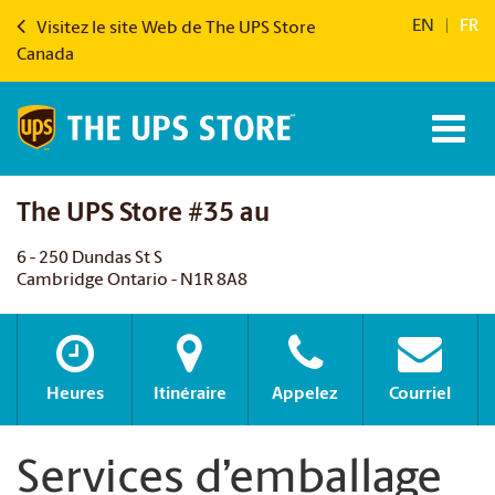
EN
|
FR
Visitez le site Web de The UPS Store
Canada
The UPS Store #35 au
6 - 250 Dundas St S
Cambridge Ontario - N1R 8A8
Heures
Itinéraire
Appelez
Courriel
Services d’emballage