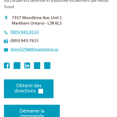
succursale est détenue et exploitée localement par Hasan
Yusuf
7357 Woodbine Ave, Unit 1
Markham Ontario - L3R 6L3
(905) 943-9114
(905) 943-7615
store329@theupsstore.ca
Obtenir des
directions
Démarrer la
commande