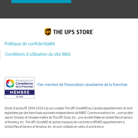
Politique de confidentialité
Conditions d’utilisation du site Web
Fier membre de l'Association canadienne de la franchise
Droits d'auteur© 1994-2026 Les succursales The UPS StoreMD au Canada appartiennent et sont
exploitées par des franchisés autorisés indépendants de MBEC Communications Inc., une société
sise en Ontario et titulaire-maître de The UPS Store, Inc., une société filiale de United Parcel Service
of America, Inc. The UPS StoreMD et autres marques de commerce UPSMD appartiennent à
United Parcel Service of America, Inc. et sont utilisées en vertu d’une licence.