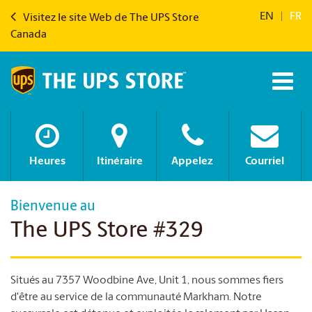
EN
|
FR
Visitez le site Web de The UPS Store
Canada
Heures
Itinéraire
Appelez
Courriel
Bienvenue au
The UPS Store #329
Situés au 7357 Woodbine Ave, Unit 1, nous sommes fiers
d'être au service de la communauté Markham. Notre