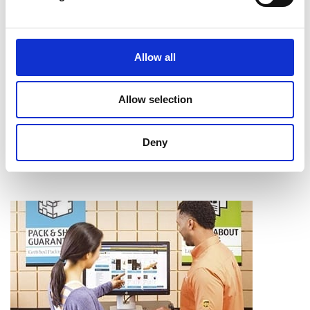
Intercalaires à onglet
Assemblage
Reliure
Allow all
Pliage
Mise en bloc
Coupe et perforage
Allow selection
Laminage
Apprendre davantage
Deny