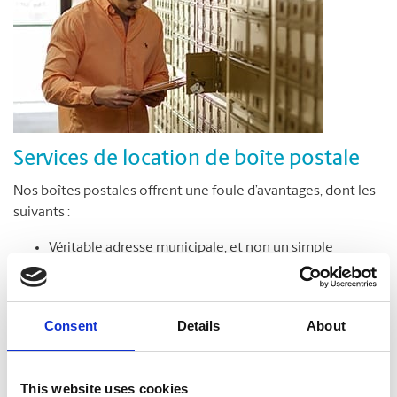
Services de location de boîte postale
Nos boîtes postales offrent une foule d’avantages, dont les
suivants :
Véritable adresse municipale, et non un simple
numéro de case postale
Réception de colis livrés par toutes les entreprises de
messagerie
Consent
Details
About
Accès sécuritaire à votre boîte postale en tout temps,
jour et nuit*
Avis de réception des colis et du courrier
This website uses cookies