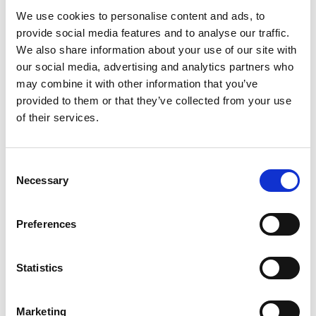
Retenue et réacheminement du courrier
We use cookies to personalise content and ads, to
Apprendre davantage
provide social media features and to analyse our traffic.
We also share information about your use of our site with
our social media, advertising and analytics partners who
may combine it with other information that you’ve
provided to them or that they’ve collected from your use
of their services.
Consent
Necessary
Selection
Preferences
Services de finition de documents
Statistics
Donnez fière allure à vos documents grâce à nos services de
finition. Nos services comprennent notamment ce qui suit :
Marketing