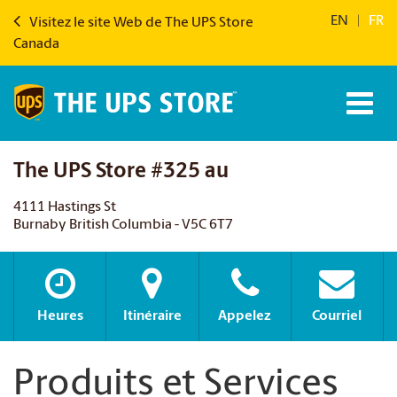
EN
|
FR
Visitez le site Web de The UPS Store
Canada
The UPS Store #325 au
4111 Hastings St
Burnaby British Columbia - V5C 6T7
Heures
Itinéraire
Appelez
Courriel
Produits et Services