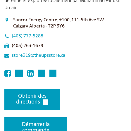
détenue et exploitée localement par Muhammad Farrukh
Umair
Suncor Energy Centre, #100, 111-5th Ave SW
Calgary Alberta - T2P 3Y6
(403) 777-5288
(403) 263-1679
store319@theupsstore.ca
Obtenir des
directions
Démarrer la
commande