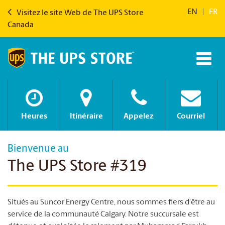
EN
|
FR
Visitez le site Web de The UPS Store
Canada
Heures
Itinéraire
Appelez
Courriel
Bienvenue au
The UPS Store #319
Situés au Suncor Energy Centre, nous sommes fiers d'être au
service de la communauté Calgary. Notre succursale est