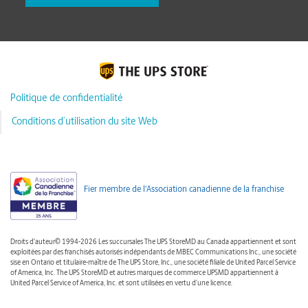
Politique de confidentialité
Conditions d’utilisation du site Web
Fier membre de l'Association canadienne de la franchise
Droits d'auteur© 1994-2026 Les succursales The UPS StoreMD au Canada appartiennent et sont
exploitées par des franchisés autorisés indépendants de MBEC Communications Inc., une société
sise en Ontario et titulaire-maître de The UPS Store, Inc., une société filiale de United Parcel Service
of America, Inc. The UPS StoreMD et autres marques de commerce UPSMD appartiennent à
United Parcel Service of America, Inc. et sont utilisées en vertu d’une licence.