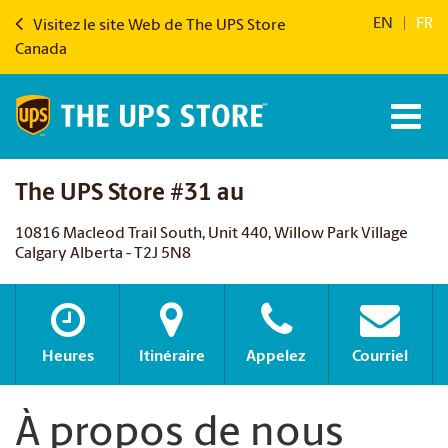
EN
|
FR
Visitez le site Web de The UPS Store
Canada
The UPS Store #31 au
10816 Macleod Trail South, Unit 440, Willow Park Village
Calgary Alberta - T2J 5N8
Heures
Itinéraire
Appelez
Courriel
À propos de nous