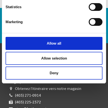
Statistics
Numéro de suivi :
Marketing
Repérer un envoi
Allow all
Communiquer avec nous
Allow selection
The UPS Store #31
Deny
10816 Macleod Trail South, Unit 440, Willow Park
Village
Calgary Alberta - T2J 5N8
Obtenez l'itinéraire vers notre magasin
(403) 271-0914
(403) 225-2372