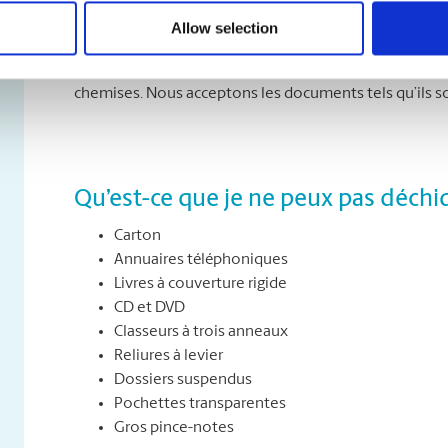
Que puis-je déchiqueter ?
Allow selection
Vous pouvez déchiqueter tous les types de papier, dont 
sorties d’imprimante. Et vous n’avez pas à vous soucier
chemises. Nous acceptons les documents tels qu’ils s
Qu’est-ce que je ne peux pas déchi
Carton
Annuaires téléphoniques
Livres à couverture rigide
CD et DVD
Classeurs à trois anneaux
Reliures à levier
Dossiers suspendus
Pochettes transparentes
Gros pince-notes