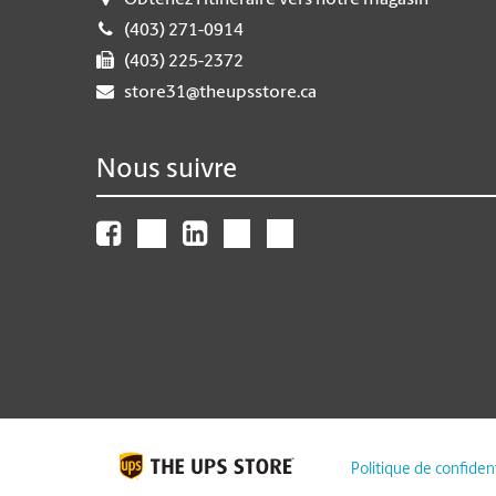
Obtenez l'itinéraire vers notre magasin
(403) 271-0914
(403) 225-2372
store31@theupsstore.ca
Nous suivre
Politique de confident