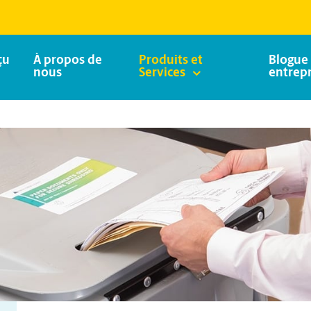
çu
À propos de
Produits et
Blogue 
nous
Services
entrepr