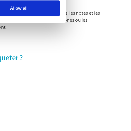
Allow all
le papier d’impression, les reçus, les notes et les
 de retirer les agrafes, les trombones ou les
ont.
queter ?