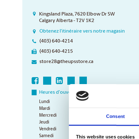
Kingsland Plaza, 7620 Elbow Dr SW
Calgary Alberta - T2V 1K2
Obtenez l'itinéraire vers notre magasin
(403) 640-4214
(403) 640-4215
store28@theupsstore.ca
Heures d'ouverture
Lundi
9:00 am - 6:30 am
Mardi
9:00 am - 6:30 pm
Mercredi
9:00 am - 6:30 pm
Consent
Jeudi
9:00 am - 6:30 pm
Vendredi
9:00 am - 6:30 pm
Samedi
10:00 am - 3:00 pm
This website uses cookies