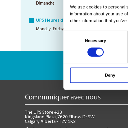
Dimanche
Closed
We use cookies to personalis
information about your use of
other information that you’ve
UPS Heures de ramassage
Monday- Friday
5:00 pm
Consent
Necessary
Selection
Numéro de suivi 
Deny
Communiquer avec nous
The UPS Store #28
Kingsland Plaza, 7620 Elbow Dr SW
Calgary Alberta - T2V 1K2