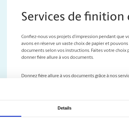
Services de finitio
Confiez-nous vos projets d’impression pendant que vo
avons en réserve un vaste choix de papier et pouvons a
documents selon vos instructions. Faites votre choix p
donner fière allure à vos documents.
Donnez fière allure à vos documents grâce à nos servi
notamment ce qui suit :
Intercalaires à onglet
Assemblage
Details
Reliure
Pliage
Mise en bloc