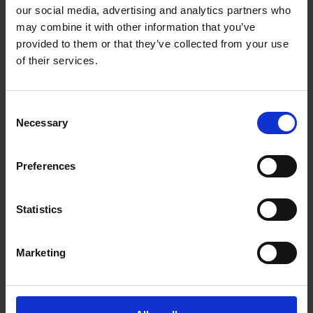
our social media, advertising and analytics partners who
The UPS Store #28
may combine it with other information that you’ve
Kingsland Plaza, 7620 Elbow Dr SW
Calgary Alberta - T2V 1K2
provided to them or that they’ve collected from your use
Obtenez l'itinéraire vers notre magasin
of their services.
(403) 640-4214
(403) 640-4215
Consent
store28@theupsstore.ca
Necessary
Selection
Nous suivre
Preferences
Statistics
Marketing
Heures d'ouverture
Lundi
9:00 am - 6:30 am