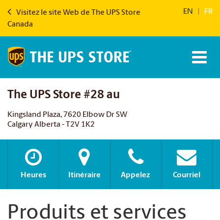
EN
|
FR
Visitez le site Web de The UPS Store
Canada
The UPS Store #28 au
Kingsland Plaza, 7620 Elbow Dr SW
Calgary Alberta - T2V 1K2
Heures
Itinéraire
Appelez
Courriel
Produits et services