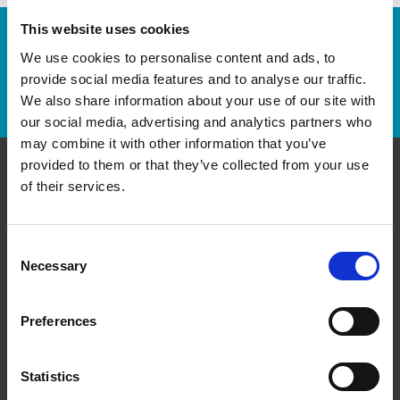
This website uses cookies
Numéro de suivi :
We use cookies to personalise content and ads, to
provide social media features and to analyse our traffic.
Repérer un envoi
We also share information about your use of our site with
our social media, advertising and analytics partners who
may combine it with other information that you’ve
provided to them or that they’ve collected from your use
of their services.
Communiquer avec nous
The UPS Store #228
Consent
4246 Albert St
Necessary
Regina Saskatchewan - S4S 3R9
Selection
Obtenez l'itinéraire vers notre magasin
(306) 522-6237
Preferences
(306) 522-6238
store228@theupsstore.ca
Statistics