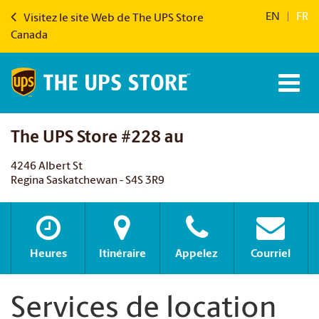
EN
|
FR
Visitez le site Web de The UPS Store
Canada
The UPS Store #228 au
4246 Albert St
Regina Saskatchewan - S4S 3R9
Heures
Itinéraire
Appelez
Courriel
Services de location