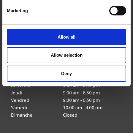
Nous suivre
Marketing
Allow all
Heures d'ouverture
Allow selection
Lundi
9:00 am - 6:30 pm
Deny
Mardi
9:00 am - 6:30 pm
Mercredi
9:00 am - 6:30 pm
Jeudi
9:00 am - 6:30 pm
Vendredi
9:00 am - 6:30 pm
Samedi
10:00 am - 4:00 pm
Dimanche
Closed