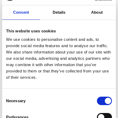
Services de graphisme
Consent
Details
About
Banderoles
This website uses cookies
Des salons commerciaux aux inaugurations officielles, les
We use cookies to personalise content and ads, to
banderoles attirent l’attention et communiquent votre
provide social media features and to analyse our traffic.
message avec force. Nous offrons des banderoles de
We also share information about your use of our site with
dimensions standards ou sur mesure. Nous pouvons même
our social media, advertising and analytics partners who
les monter sur un support pour afficher clairement votre
may combine it with other information that you’ve
présence.
provided to them or that they’ve collected from your use
of their services.
Consent
Affiches
Necessary
Selection
En tant qu’experts de l’impression, nous imprimons des
affiches d’allure professionnelle dans un vaste choix de
Preferences