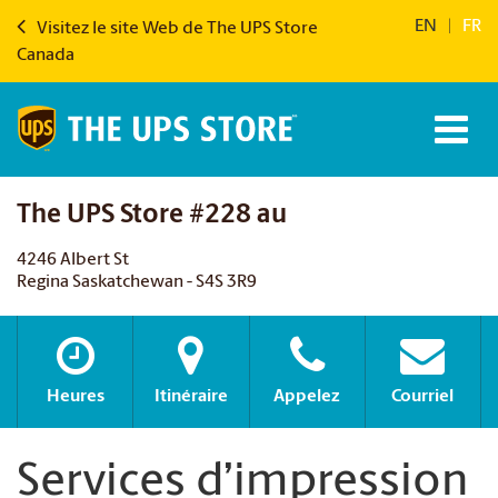
EN
|
FR
Visitez le site Web de The UPS Store
Canada
The UPS Store #228 au
4246 Albert St
Regina Saskatchewan - S4S 3R9
Heures
Itinéraire
Appelez
Courriel
Services d’impression