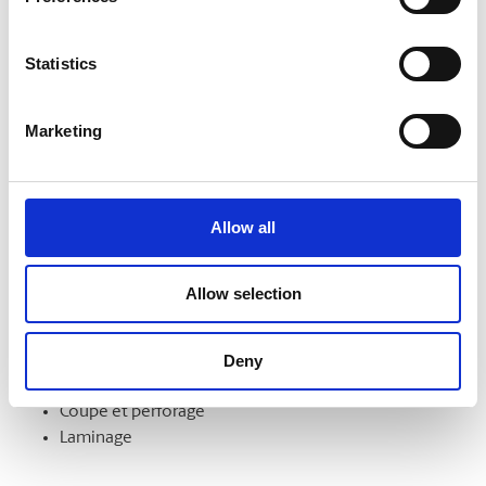
formats. Nous pouvons aussi les monter sur un support et
les laminer pour en améliorer l’aspect et la durabilité.
Statistics
Marketing
Finition de documents
Démarquez-vous par la qualité de vos documents et de vos
présentations. Nous offrons notamment les services
Allow all
suivants :
Intercalaires à onglet
Allow selection
Assemblage
Reliure
Deny
Pliage
Mise en bloc
Coupe et perforage
Laminage