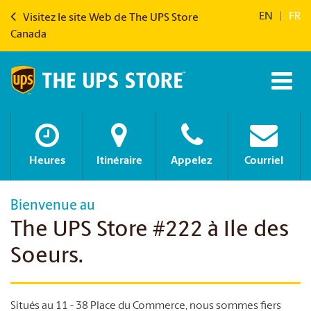
EN
|
FR
Visitez le site Web de The UPS Store
Canada
Heures
Itinéraire
Appelez
Courriel
Bienvenue au
The UPS Store #222 à Ile des
Soeurs.
Situés au 11 - 38 Place du Commerce, nous sommes fiers