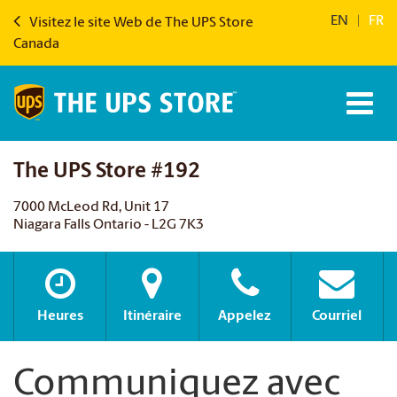
EN
|
FR
Visitez le site Web de The UPS Store
Canada
The UPS Store #192
7000 McLeod Rd, Unit 17
Niagara Falls Ontario - L2G 7K3
Heures
Itinéraire
Appelez
Courriel
Communiquez avec