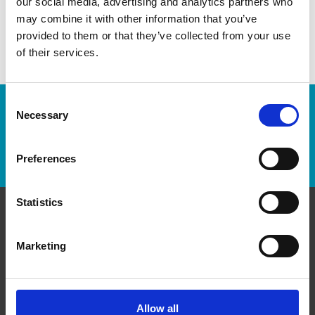
our social media, advertising and analytics partners who
may combine it with other information that you’ve
provided to them or that they’ve collected from your use
of their services.
Consent
Numéro de suivi :
Necessary
Selection
Repérer un envoi
Preferences
Statistics
Communiquer avec nous
Marketing
The UPS Store #192
7000 McLeod Rd, Unit 17
Niagara Falls Ontario - L2G 7K3
Allow all
Obtenez l'itinéraire vers notre magasin