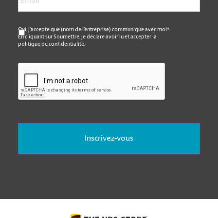
*
Oui, j’accepte que (nom de l’entreprise) communique avec moi*.
En cliquant sur Soumettre, je déclare avoir lu et accepter la
politique de confidentialité.
CAPTCHA