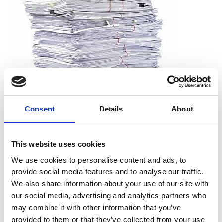
Consent
Details
About
Que puis-je déchiqueter ?
This website uses cookies
Vous pouvez déchiqueter tous les types de papier, dont le
We use cookies to personalise content and ads, to
papier d’impression, les reçus, les notes et les sorties
provide social media features and to analyse our traffic.
d’imprimante. Et vous n’avez pas à vous soucier de retirer les
We also share information about your use of our site with
agrafes, les trombones ou les chemises. Nous acceptons les
our social media, advertising and analytics partners who
documents tels qu’ils sont.
may combine it with other information that you’ve
provided to them or that they’ve collected from your use