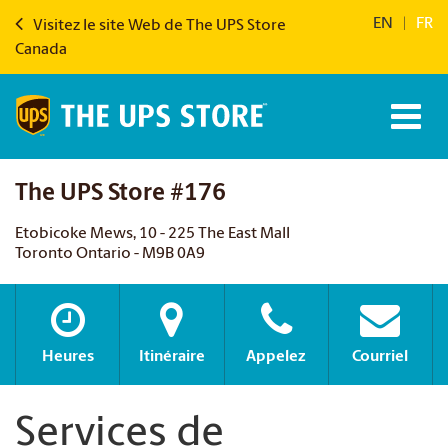
EN
|
FR
Visitez le site Web de The UPS Store
Canada
The UPS Store #176
Etobicoke Mews, 10 - 225 The East Mall
Toronto Ontario - M9B 0A9
Heures
Itinéraire
Appelez
Courriel
Services de