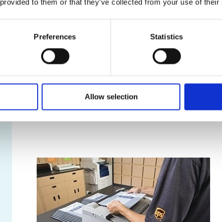
 provided to them or that they’ve collected from your use of their
Services de location de boîte posta
Nos boîtes postales offrent une foule d’avantages, dont
Preferences
Statistics
Véritable adresse municipale, et non un simple 
Réception de colis livrés par toutes les entrepr
Accès sécuritaire à votre boîte postale en tout t
Avis de réception des colis et du courrier
Retenue et réacheminement du courrier
Allow selection
Apprendre davantage