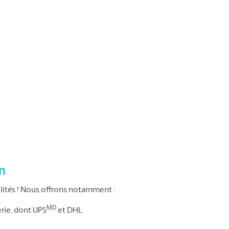
on
ités ! Nous offrons notamment :
MD
erie, dont UPS
et DHL