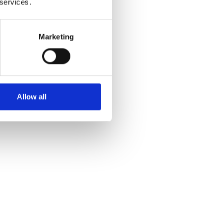
 services.
le
 les suivants :
Marketing
numéro de case postale
ises de messagerie
emps, jour et nuit*
Allow all