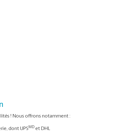
on
ités ! Nous offrons notamment :
MD
erie, dont UPS
et DHL