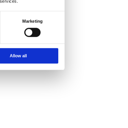
 services.
le
 les suivants :
Marketing
numéro de case postale
ises de messagerie
emps, jour et nuit*
Allow all