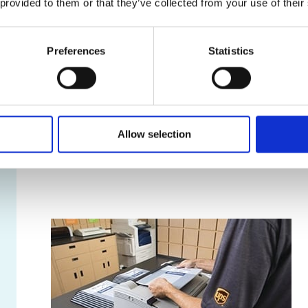
 provided to them or that they’ve collected from your use of their
Services de location de boîte posta
Nos boîtes postales offrent une foule d’avantages, dont
Preferences
Statistics
Véritable adresse municipale, et non un simple 
Réception de colis livrés par toutes les entrepr
Accès sécuritaire à votre boîte postale en tout t
Avis de réception des colis et du courrier
Retenue et réacheminement du courrier
Allow selection
Apprendre davantage