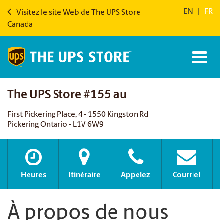
EN
|
FR
Visitez le site Web de The UPS Store
Canada
The UPS Store #155 au
First Pickering Place, 4 - 1550 Kingston Rd
Pickering Ontario - L1V 6W9
Heures
Itinéraire
Appelez
Courriel
À propos de nous