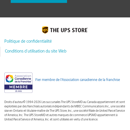
Politique de confidentialité
Conditions d’utilisation du site Web
Fier membre de l'Association canadienne de la franchise
Droits d'auteur© 1994-2026 Les succursales The UPS StoreMD au Canada appartiennent et sont
exploitées par des franchisés autorisés indépendants de MBEC Communications Inc., une société
sise en Ontario et titulaire-maître de The UPS Store, Inc., une société filiale de United Parcel Service
of America, Inc. The UPS StoreMD et autres marques de commerce UPSMD appartiennent à
United Parcel Service of America, Inc. et sont utilisées en vertu d’une licence.