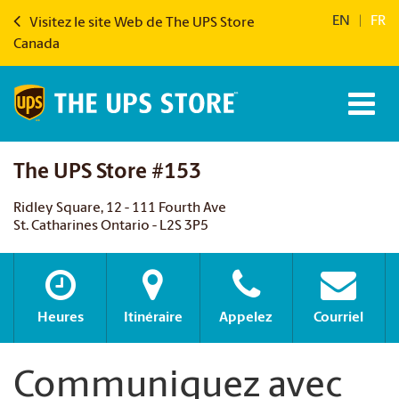
EN
|
FR
Visitez le site Web de The UPS Store
Canada
The UPS Store #153
Ridley Square, 12 - 111 Fourth Ave
St. Catharines Ontario - L2S 3P5
Heures
Itinéraire
Appelez
Courriel
Communiquez avec