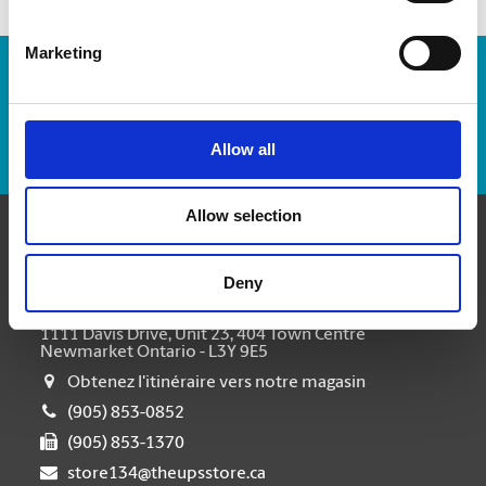
Marketing
Numéro de suivi :
Repérer un envoi
Allow all
Allow selection
Communiquer avec nous
Deny
The UPS Store #134
1111 Davis Drive, Unit 23, 404 Town Centre
Newmarket Ontario - L3Y 9E5
Obtenez l'itinéraire vers notre magasin
(905) 853-0852
(905) 853-1370
store134@theupsstore.ca