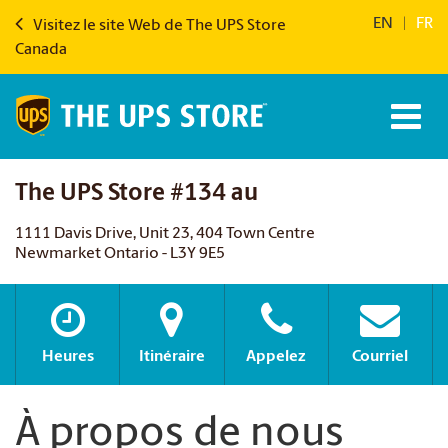
EN
|
FR
Visitez le site Web de The UPS Store
Canada
The UPS Store #134 au
1111 Davis Drive, Unit 23, 404 Town Centre
Newmarket Ontario - L3Y 9E5
Heures
Itinéraire
Appelez
Courriel
À propos de nous