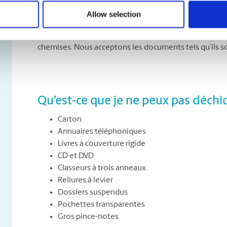
Que puis-je déchiqueter ?
Allow selection
Vous pouvez déchiqueter tous les types de papier, dont 
sorties d’imprimante. Et vous n’avez pas à vous soucier
chemises. Nous acceptons les documents tels qu’ils s
Qu’est-ce que je ne peux pas déchi
Carton
Annuaires téléphoniques
Livres à couverture rigide
CD et DVD
Classeurs à trois anneaux
Reliures à levier
Dossiers suspendus
Pochettes transparentes
Gros pince-notes