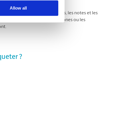
Allow all
le papier d’impression, les reçus, les notes et les
 de retirer les agrafes, les trombones ou les
ont.
queter ?