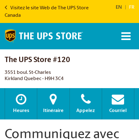
EN
|
FR
Visitez le site Web de The UPS Store
Canada
The UPS Store #120
3551 boul. St-Charles
Kirkland Quebec - H9H 3C4
Heures
Itinéraire
Appelez
Courriel
Communiquez avec