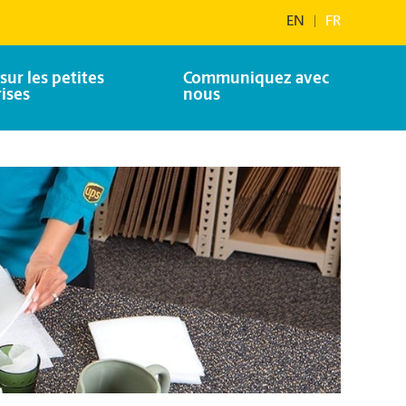
EN
|
FR
sur les petites
Communiquez avec
ises
nous