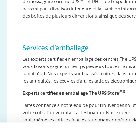
MD
de messagerie comme UPS
et DHL – de l’expédition 
passant par la livraison intérieure et la livraison int
des boîtes de plusieurs dimensions, ainsi que des ser
Services d’emballage
Les experts certifiés en emballage des centres The UP
vous faisons gagner un temps précieux tout en nous as
parfait état. Nos experts sont passés maîtres dans l’e
les antiquités, les œuvres d’art, les articles électroniques
MD
Experts certifiés en emballage The UPS Store
Faites confiance à notre équipe pour trouver des solu
votre colis d’arriver intact à destination. Nos expert
tout, même les articles fragiles, surdimensionnés ou de
Que vous envoyiez des délices maison à des proches à l