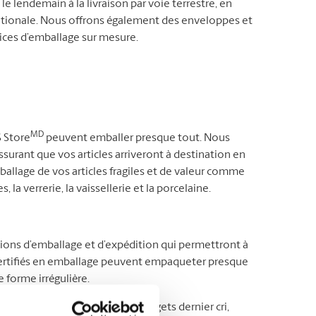
le lendemain à la livraison par voie terrestre, en
ernationale. Nous offrons également des enveloppes et
vices d’emballage sur mesure.
MD
S Store
peuvent emballer presque tout. Nous
surant que vos articles arriveront à destination en
mballage de vos articles fragiles et de valeur comme
, la verrerie, la vaissellerie et la porcelaine.
tions d’emballage et d’expédition qui permettront à
s certifiés en emballage peuvent empaqueter presque
 forme irrégulière.
’autre bout du pays ou des gadgets dernier cri,