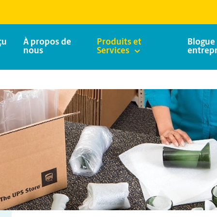
çu
À propos de
Produits et
Blogue 
nous
Services
entrepr