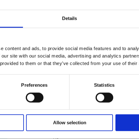
nous pouvons les emballer pour vous avec minutie et s
Solutions d’emballage sur mesure
Details
Les objets surdimensionnés ou de forme spéciale exig
vous proposer des solutions d’emballage adaptées à v
commencer ? Passez voir nos experts certifiés en embal
e content and ads, to provide social media features and to analy
les meilleures méthodes d’emballage.
 our site with our social media, advertising and analytics partn
 provided to them or that they’ve collected from your use of their
Garantie d’emballage et d’expédition
Nous savons combien vos envois sont importants. À 
la légère. Nos experts certifiés en emballage sont passé
Preferences
Statistics
pourquoi nous répondons fièrement de nos services. P
d’emballage et d’expédition. Passez nous voir pour en s
Allow selection
Services et fournitures de démén