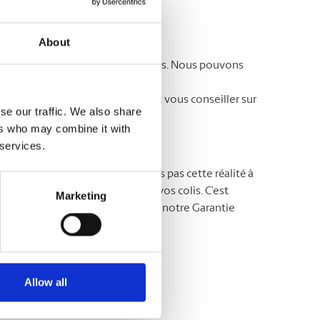
avoir-faire.
About
ent souvent des soins particuliers. Nous pouvons
os besoins. Vous ne savez par où
lage dès aujourd’hui. Ils sauront vous conseiller sur
se our traffic. We also share
ers who may combine it with
 services.
MD
The UPS Store
, nous ne prenons pas cette réalité à
s maîtres dans la protection de vos colis. C’est
Marketing
rotégez vos colis en souscrivant notre Garantie
avoir plus !
Allow all
agement