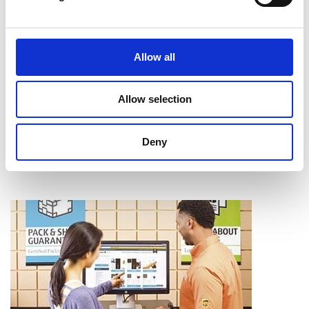
Intercalaires à onglet
Assemblage
Reliure
Allow all
Pliage
Mise en bloc
Coupe et perforage
Allow selection
Laminage
Apprendre davantage
Deny