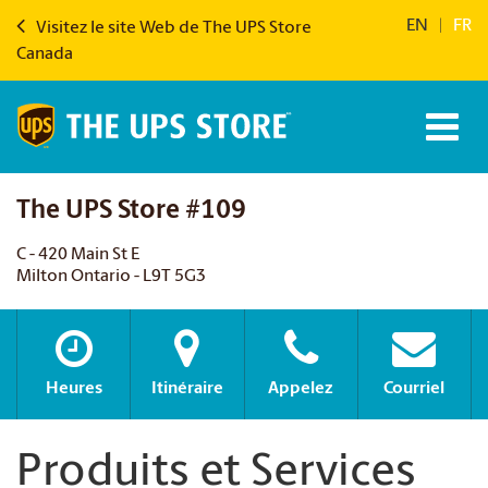
EN
|
FR
Visitez le site Web de The UPS Store
Canada
The UPS Store #109
C - 420 Main St E
Milton Ontario - L9T 5G3
Heures
Itinéraire
Appelez
Courriel
Produits et Services