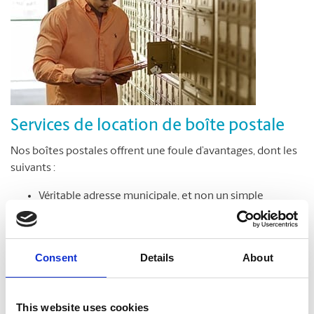
Services de location de boîte postale
Nos boîtes postales offrent une foule d’avantages, dont les
suivants :
Véritable adresse municipale, et non un simple
numéro de case postale
Réception de colis livrés par toutes les entreprises de
messagerie
Consent
Details
About
Accès sécuritaire à votre boîte postale en tout temps,
jour et nuit*
Avis de réception des colis et du courrier
This website uses cookies