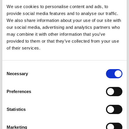
Retenue et réacheminement du courrier
We use cookies to personalise content and ads, to
Apprendre davantage
provide social media features and to analyse our traffic.
We also share information about your use of our site with
our social media, advertising and analytics partners who
may combine it with other information that you’ve
provided to them or that they’ve collected from your use
of their services.
Consent
Necessary
Selection
Preferences
Services de finition de documents
Statistics
Donnez fière allure à vos documents grâce à nos services de
finition. Nos services comprennent notamment ce qui suit :
Marketing