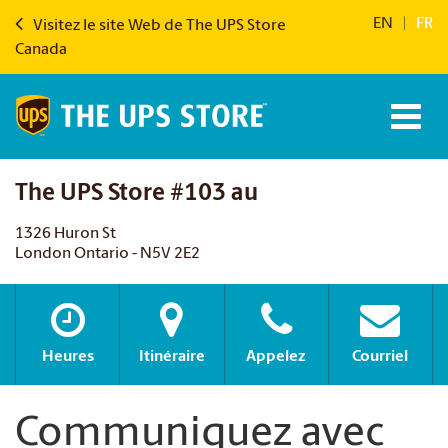
EN
|
FR
Visitez le site Web de The UPS Store
Canada
The UPS Store #103 au
1326 Huron St
London Ontario - N5V 2E2
Heures
Itinéraire
Appelez
Courriel
Communiquez avec