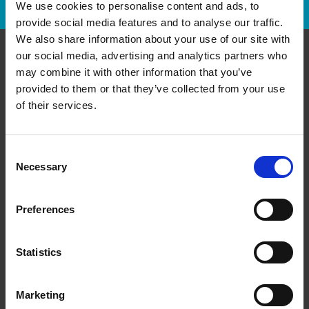
We use cookies to personalise content and ads, to
provide social media features and to analyse our traffic.
We also share information about your use of our site with
our social media, advertising and analytics partners who
Communiquer avec nous
may combine it with other information that you’ve
provided to them or that they’ve collected from your use
of their services.
The UPS Store #100
558 Upper Gage Ave, Unit 2
Hamilton Ontario - L8V 4J6
Obtenez l'itinéraire vers notre magasin
Consent
Necessary
(905) 383-5000
Selection
(905) 383-3200
store100@theupsstore.ca
Preferences
Statistics
Nous suivre
Marketing