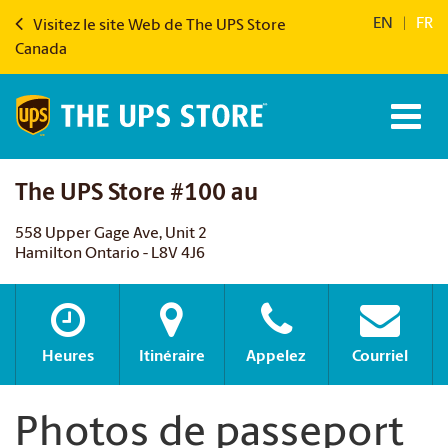
EN
|
FR
Visitez le site Web de The UPS Store
Canada
The UPS Store #100 au
558 Upper Gage Ave, Unit 2
Hamilton Ontario - L8V 4J6
Heures
Itinéraire
Appelez
Courriel
Photos de passeport