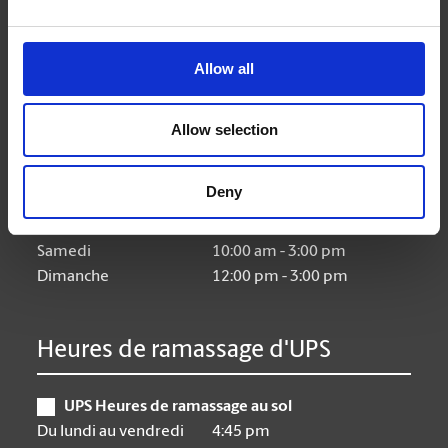
Heures d'ouverture
Allow all
Lundi
8:30 am - 6:30 pm
Allow selection
Mardi
8:30 am - 6:30 pm
Mercredi
8:30 am - 6:30 pm
Deny
Jeudi
8:30 am - 6:30 pm
Vendredi
8:30 am - 6:30 pm
Samedi
10:00 am - 3:00 pm
Dimanche
12:00 pm - 3:00 pm
Heures de ramassage d'UPS
UPS Heures de ramassage au sol
Du lundi au vendredi
4:45 pm