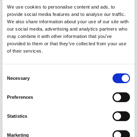
Retenue et réacheminement du courrier
We use cookies to personalise content and ads, to
Apprendre davantage
provide social media features and to analyse our traffic.
We also share information about your use of our site with
our social media, advertising and analytics partners who
may combine it with other information that you’ve
provided to them or that they’ve collected from your use
of their services.
Consent
Necessary
Selection
Preferences
Services de finition de documents
Statistics
Donnez fière allure à vos documents grâce à nos services de
finition. Nos services comprennent notamment ce qui suit :
Marketing