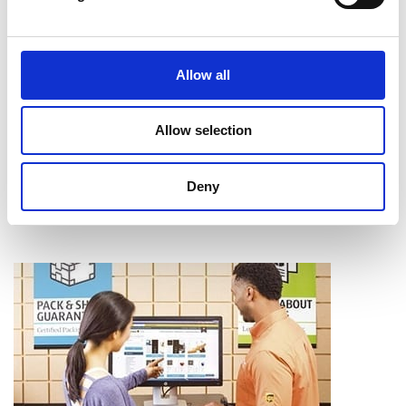
Intercalaires à onglet
Assemblage
Reliure
Allow all
Pliage
Mise en bloc
Coupe et perforage
Allow selection
Laminage
Apprendre davantage
Deny