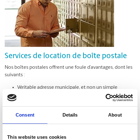
Services de location de boîte postale
Nos boîtes postales offrent une foule d’avantages, dont les
suivants :
Véritable adresse municipale, et non un simple
numéro de case postale
Réception de colis livrés par toutes les entreprises de
messagerie
Consent
Details
About
Accès sécuritaire à votre boîte postale en tout temps,
jour et nuit*
Avis de réception des colis et du courrier
This website uses cookies