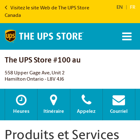
EN
|
FR
Visitez le site Web de The UPS Store
Canada
The UPS Store #100 au
558 Upper Gage Ave, Unit 2
Hamilton Ontario - L8V 4J6
Heures
Itinéraire
Appelez
Courriel
Produits et Services