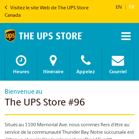
EN
|
FR
Visitez le site Web de The UPS Store
Canada
Heures
Itinéraire
Appelez
Courriel
Bienvenue au
The UPS Store #96
Situés au 1100 Memorial Ave, nous sommes fiers d'être au
service de la communauté Thunder Bay. Notre succursale est