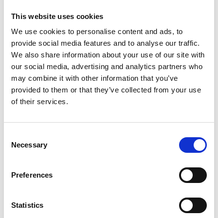
Retenue et réacheminement du courrier
This website uses cookies
Apprendre davantage
We use cookies to personalise content and ads, to
provide social media features and to analyse our traffic.
We also share information about your use of our site with
our social media, advertising and analytics partners who
may combine it with other information that you’ve
provided to them or that they’ve collected from your use
of their services.
Consent
Necessary
Selection
Services de finition de documents
Preferences
Donnez fière allure à vos documents grâce à nos services de
Statistics
finition. Nos services comprennent notamment ce qui suit :