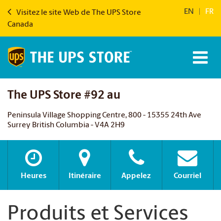
EN
|
FR
Visitez le site Web de The UPS Store
Canada
The UPS Store #92 au
Peninsula Village Shopping Centre, 800 - 15355 24th Ave
Surrey British Columbia - V4A 2H9
Heures
Itinéraire
Appelez
Courriel
Produits et Services