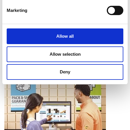
Intercalaires à onglet
Marketing
Assemblage
Reliure
Pliage
Mise en bloc
Allow all
Coupe et perforage
Laminage
Allow selection
Apprendre davantage
Deny