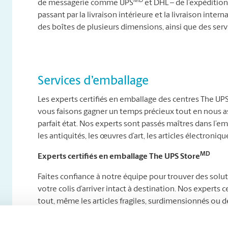
MD
de messagerie comme UPS
et DHL – de l’expédition 
passant par la livraison intérieure et la livraison int
des boîtes de plusieurs dimensions, ainsi que des ser
Services d’emballage
Les experts certifiés en emballage des centres The UP
vous faisons gagner un temps précieux tout en nous as
parfait état. Nos experts sont passés maîtres dans l’e
les antiquités, les œuvres d’art, les articles électroniques
MD
Experts certifiés en emballage The UPS Store
Faites confiance à notre équipe pour trouver des solu
votre colis d’arriver intact à destination. Nos expert
tout, même les articles fragiles, surdimensionnés ou de
Que vous envoyiez des délices maison à des proches à l