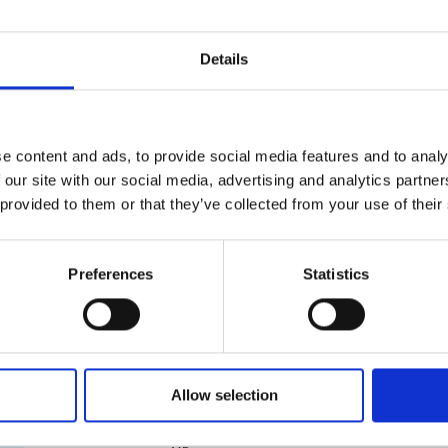
nous pouvons les emballer pour vous avec minutie et s
Solutions d’emballage sur mesure
Details
Les objets surdimensionnés ou de forme spéciale exig
vous proposer des solutions d’emballage adaptées à v
commencer ? Passez voir nos experts certifiés en embal
e content and ads, to provide social media features and to analy
les meilleures méthodes d’emballage.
 our site with our social media, advertising and analytics partn
 provided to them or that they’ve collected from your use of their
Garantie d’emballage et d’expédition
Nous savons combien vos envois sont importants. À 
la légère. Nos experts certifiés en emballage sont passé
Preferences
Statistics
pourquoi nous répondons fièrement de nos services. P
d’emballage et d’expédition. Passez nous voir pour en s
Allow selection
Services et fournitures de démén