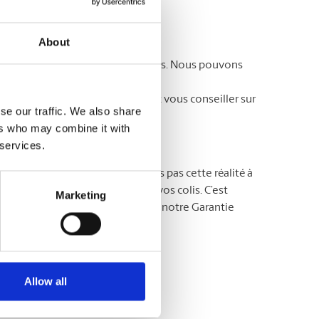
avoir-faire.
About
ent souvent des soins particuliers. Nous pouvons
os besoins. Vous ne savez par où
lage dès aujourd’hui. Ils sauront vous conseiller sur
se our traffic. We also share
ers who may combine it with
 services.
MD
The UPS Store
, nous ne prenons pas cette réalité à
s maîtres dans la protection de vos colis. C’est
Marketing
rotégez vos colis en souscrivant notre Garantie
avoir plus !
Allow all
agement