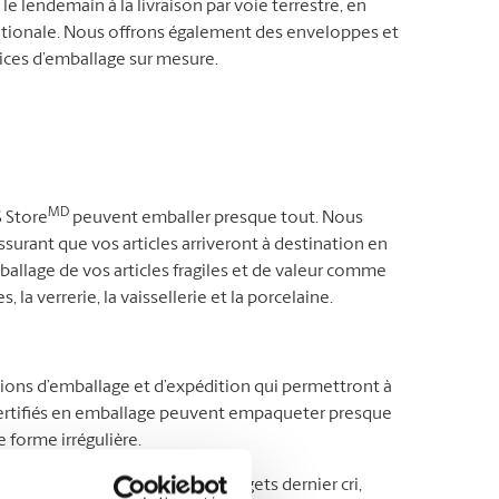
le lendemain à la livraison par voie terrestre, en
ernationale. Nous offrons également des enveloppes et
vices d’emballage sur mesure.
MD
S Store
peuvent emballer presque tout. Nous
surant que vos articles arriveront à destination en
mballage de vos articles fragiles et de valeur comme
, la verrerie, la vaissellerie et la porcelaine.
tions d’emballage et d’expédition qui permettront à
s certifiés en emballage peuvent empaqueter presque
 forme irrégulière.
’autre bout du pays ou des gadgets dernier cri,