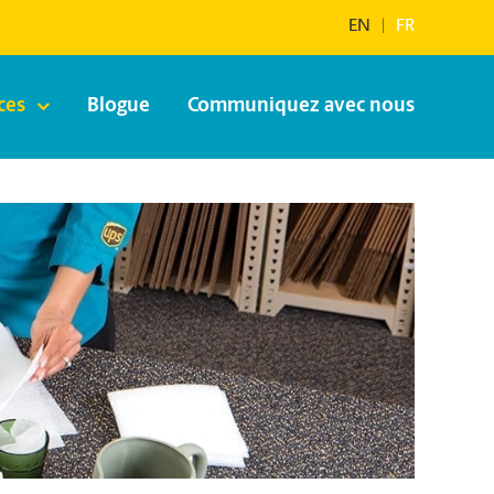
EN
|
FR
ces
Blogue
Communiquez avec nous