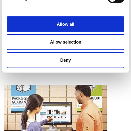
Intercalaires à onglet
Assemblage
Reliure
Allow all
Pliage
Mise en bloc
Coupe et perforage
Allow selection
Laminage
Apprendre davantage
Deny