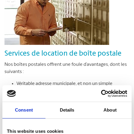
Services de location de boîte postale
Nos boîtes postales offrent une foule d’avantages, dont les
suivants :
Véritable adresse municipale, et non un simple
numéro de case postale
Réception de colis livrés par toutes les entreprises de
messagerie
Consent
Details
About
Accès sécuritaire à votre boîte postale en tout temps,
jour et nuit*
Avis de réception des colis et du courrier
This website uses cookies