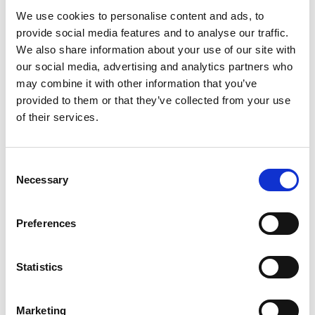
Retenue et réacheminement du courrier
We use cookies to personalise content and ads, to
Apprendre davantage
provide social media features and to analyse our traffic.
We also share information about your use of our site with
our social media, advertising and analytics partners who
may combine it with other information that you’ve
provided to them or that they’ve collected from your use
of their services.
Consent
Necessary
Selection
Preferences
Services de finition de documents
Statistics
Donnez fière allure à vos documents grâce à nos services de
finition. Nos services comprennent notamment ce qui suit :
Marketing