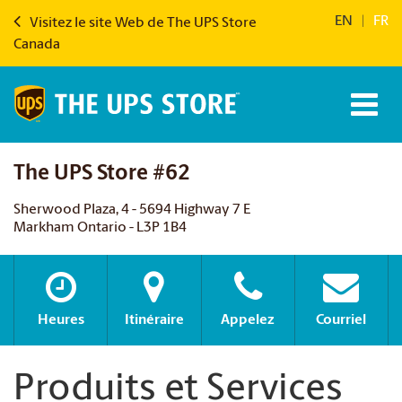
EN
|
FR
Visitez le site Web de The UPS Store
Canada
The UPS Store #62
Sherwood Plaza, 4 - 5694 Highway 7 E
Markham Ontario - L3P 1B4
Heures
Itinéraire
Appelez
Courriel
Produits et Services