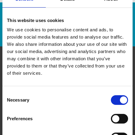
Numéro de suivi :
This website uses cookies
We use cookies to personalise content and ads, to
Repérer un envoi
provide social media features and to analyse our traffic.
We also share information about your use of our site with
our social media, advertising and analytics partners who
may combine it with other information that you’ve
Communiquer avec nous
provided to them or that they’ve collected from your use
of their services.
The UPS Store #60
3219 Yonge St
Toronto Ontario - M4N 2L3
Consent
Obtenez l'itinéraire vers notre magasin
Necessary
Selection
(416) 484-4313
(416) 484-4306
Preferences
store60@theupsstore.ca