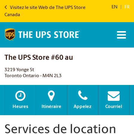
EN
|
FR
Visitez le site Web de The UPS Store
Canada
The UPS Store #60 au
3219 Yonge St
Toronto Ontario - M4N 2L3
Heures
Itinéraire
Appelez
Courriel
Services de location