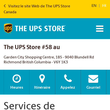
EN
|
FR
Visitez le site Web de The UPS Store
Canada
The UPS Store #58 au
Garden City Shopping Centre, 185 - 9040 Blundell Rd
Richmond British Columbia - V6Y 1K3
Heures
Itinéraire
Appelez
Courriel
Services de