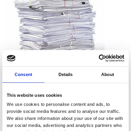
Consent
Details
About
Que puis-je déchiqueter ?
Vous pouvez déchiqueter tous les types de papier, dont le
This website uses cookies
papier d’impression, les reçus, les notes et les sorties
We use cookies to personalise content and ads, to
d’imprimante. Et vous n’avez pas à vous soucier de retirer les
provide social media features and to analyse our traffic.
agrafes, les trombones ou les chemises. Nous acceptons les
We also share information about your use of our site with
documents tels qu’ils sont.
our social media, advertising and analytics partners who