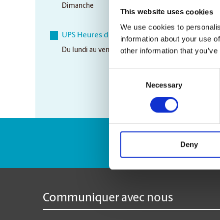
Dimanche
Closed
This website uses cookies
We use cookies to personalis
UPS Heures de ramassage
information about your use of
other information that you’ve
Du lundi au vendredi
5:30 pm
Consent
Necessary
Selection
Numéro de suivi 
Deny
Communiquer avec nous