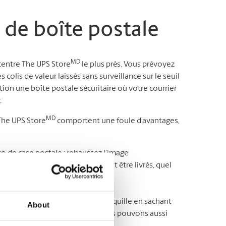
 de boîte postale
MD
 centre The UPS Store
le plus près. Vous prévoyez
olis de valeur laissés sans surveillance sur le seuil
ion une boîte postale sécuritaire où votre courrier
.
MD
 The UPS Store
comportent une foule d’avantages,
 de case postale : rehaussez l’image
dresse où tous vos colis peuvent être livrés, quel
rrier quand bon vous semble* ;
de courrier : ayant l’esprit tranquille en sachant
About
e que vous veniez le chercher. Nous pouvons aussi