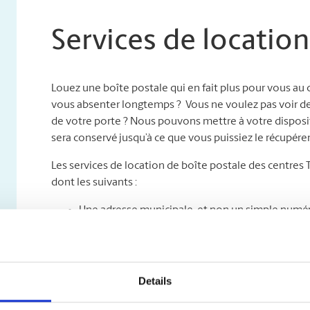
Services de location
Louez une boîte postale qui en fait plus pour vous au
vous absenter longtemps ? Vous ne voulez pas voir des c
de votre porte ? Nous pouvons mettre à votre disposit
sera conservé jusqu’à ce que vous puissiez le récupérer
Les services de location de boîte postale des centres
dont les suivants :
Une adresse municipale, et non un simple numéro
professionnelle de votre entreprise grâce à une a
que soit le service de messagerie ;
Un accès jour et nuit : venez chercher votre cou
Un service sûr de retenue et de réacheminement** 
Details
que votre courrier sera gardé sous clé jusqu’à c