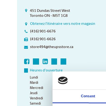
451 Dundas Street West
Toronto ON - M5T 1G8
Obtenez l'itinéraire vers notre magasin
(416) 901-6676
(416) 901-6626
store494@theupsstore.ca
Heures d'ouverture
Lundi
9:00 am - 6:30 pm
Mardi
9:00 am - 6:30 pm
Mercredi
9:00 am - 6:30 pm
Jeudi
9:00 am - 6:30 pm
Consent
Vendredi
9:00 am - 6:30 pm
Samedi
10:00 am - 3:00 pm