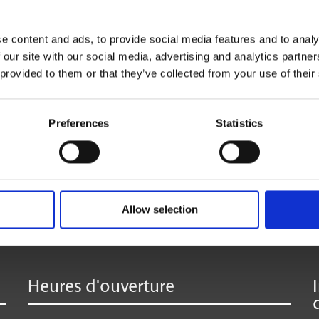
vous le réexpédier où que vous soyez.
La réception de colis de toutes les entreprises de
e content and ads, to provide social media features and to analy
 our site with our social media, advertising and analytics partn
 provided to them or that they’ve collected from your use of their
* Offert seulement à certains centres participants.
**Des frais supplémentaires peuvent s’appliquer.
Preferences
Statistics
:
Allow selection
Heures d'ouverture