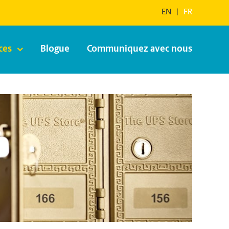
EN
|
FR
ces
Blogue
Communiquez avec nous