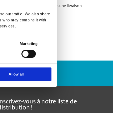
 messagerie : ne ratez plus jamais une livraison !
se our traffic. We also share
ers who may combine it with
 services.
Marketing
Repérer un envoi
Allow all
Inscrivez-vous à notre liste de
distribution !