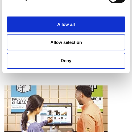
Intercalaires à onglet
Assemblage
Reliure
Allow all
Pliage
Mise en bloc
Coupe et perforage
Allow selection
Laminage
Apprendre davantage
Deny