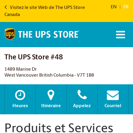
EN
|
FR
Visitez le site Web de The UPS Store
Canada
The UPS Store #48
1489 Marine Dr
West Vancouver British Columbia - V7T 1B8
Heures
Itinéraire
Appelez
Courriel
Produits et Services