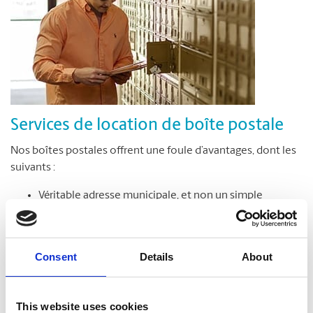
Services de location de boîte postale
Nos boîtes postales offrent une foule d’avantages, dont les
suivants :
Véritable adresse municipale, et non un simple
numéro de case postale
Réception de colis livrés par toutes les entreprises de
messagerie
Consent
Details
About
Accès sécuritaire à votre boîte postale en tout temps,
jour et nuit*
Avis de réception des colis et du courrier
This website uses cookies