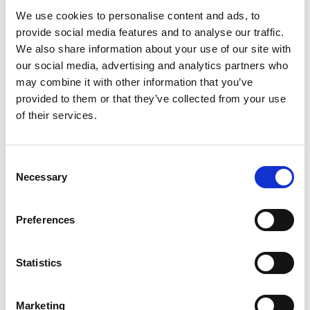
Retenue et réacheminement du courrier
We use cookies to personalise content and ads, to
Apprendre davantage
provide social media features and to analyse our traffic.
We also share information about your use of our site with
our social media, advertising and analytics partners who
may combine it with other information that you’ve
provided to them or that they’ve collected from your use
of their services.
Consent
Necessary
Selection
Preferences
Services de finition de documents
Statistics
Donnez fière allure à vos documents grâce à nos services de
finition. Nos services comprennent notamment ce qui suit :
Marketing