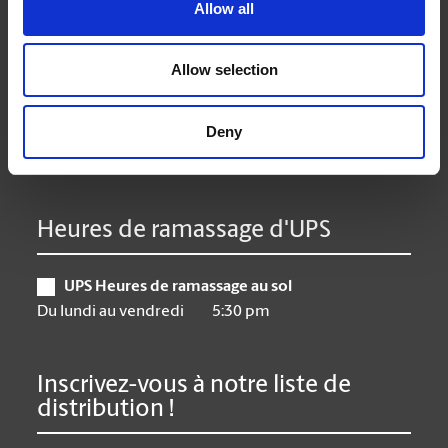
Lundi
9:00 am - 6:30 pm
Allow all
Mardi
9:00 am - 6:30 pm
Mercredi
9:00 am - 6:30 pm
Allow selection
Jeudi
9:00 am - 6:30 pm
Vendredi
9:00 am - 6:30 pm
Deny
Samedi
10:00 am - 6:00 pm
Dimanche
Closed
Heures de ramassage d'UPS
UPS Heures de ramassage au sol
Du lundi au vendredi
5:30 pm
Inscrivez-vous à notre liste de
distribution !