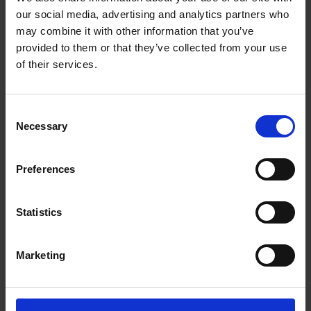
our social media, advertising and analytics partners who
The UPS Store #479
may combine it with other information that you’ve
5 - 112 Elizabeth St
provided to them or that they’ve collected from your use
Toronto Ontario - M5G 1P5
of their services.
Obtenez l'itinéraire vers notre magasin
(416) 971-5001
(416) 971-5002
Consent
store479@theupsstore.ca
Necessary
Selection
Preferences
Nous suivre
Statistics
Marketing
Heures d'ouverture