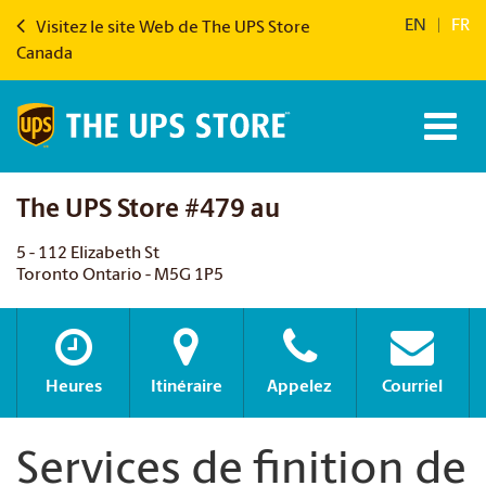
EN
|
FR
Visitez le site Web de The UPS Store
Canada
The UPS Store #479 au
5 - 112 Elizabeth St
Toronto Ontario - M5G 1P5
Heures
Itinéraire
Appelez
Courriel
Services de finition de