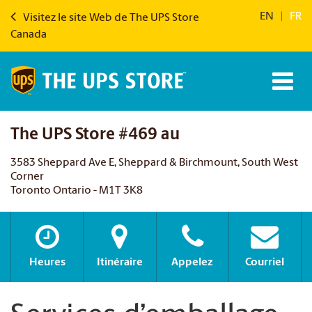
EN
|
FR
Visitez le site Web de The UPS Store
Canada
The UPS Store #469 au
3583 Sheppard Ave E, Sheppard & Birchmount, South West
Corner
Toronto Ontario - M1T 3K8
Heures
Itinéraire
Appelez
Courriel