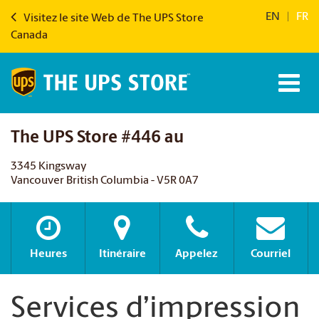
EN
|
FR
Visitez le site Web de The UPS Store
Canada
The UPS Store #446 au
3345 Kingsway
Vancouver British Columbia - V5R 0A7
Heures
Itinéraire
Appelez
Courriel
Services d’impression