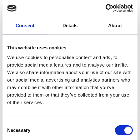
Services de graphisme
Consent
Details
About
Banderoles
Des salons commerciaux aux inaugurations officielles, les
This website uses cookies
banderoles attirent l’attention et communiquent votre
We use cookies to personalise content and ads, to
message avec force. Nous offrons des banderoles de
provide social media features and to analyse our traffic.
dimensions standards ou sur mesure. Nous pouvons même
We also share information about your use of our site with
les monter sur un support pour afficher clairement votre
our social media, advertising and analytics partners who
présence.
may combine it with other information that you’ve
provided to them or that they’ve collected from your use
of their services.
Affiches
Consent
En tant qu’experts de l’impression, nous imprimons des
Necessary
Selection
affiches d’allure professionnelle dans un vaste choix de