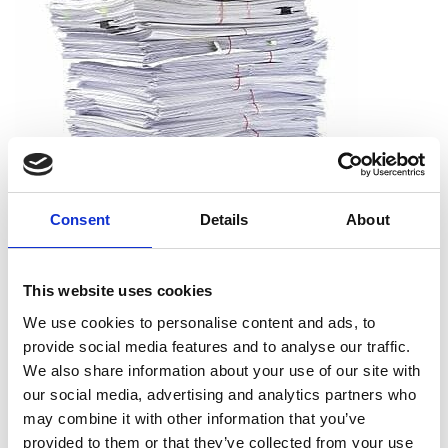
Consent
Details
About
Que puis-je déchiqueter ?
This website uses cookies
Vous pouvez déchiqueter tous les types de papier, dont le
We use cookies to personalise content and ads, to
papier d’impression, les reçus, les notes et les sorties
provide social media features and to analyse our traffic.
d’imprimante. Et vous n’avez pas à vous soucier de retirer les
We also share information about your use of our site with
agrafes, les trombones ou les chemises. Nous acceptons les
our social media, advertising and analytics partners who
documents tels qu’ils sont.
may combine it with other information that you’ve
provided to them or that they’ve collected from your use