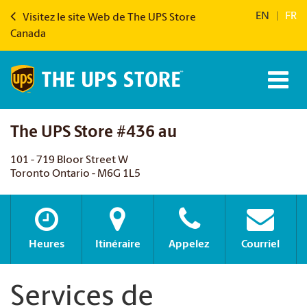
EN
|
FR
Visitez le site Web de The UPS Store
Canada
The UPS Store #436 au
101 - 719 Bloor Street W
Toronto Ontario - M6G 1L5
Heures
Itinéraire
Appelez
Courriel
Services de