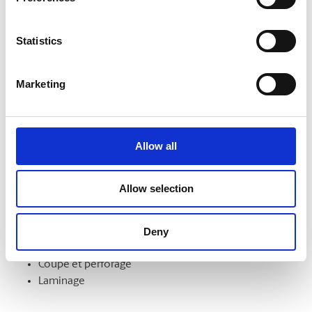
formats. Nous pouvons aussi les monter sur un support et
les laminer pour en améliorer l’aspect et la durabilité.
Statistics
Marketing
Finition de documents
Démarquez-vous par la qualité de vos documents et de vos
présentations. Nous offrons notamment les services
Allow all
suivants :
Intercalaires à onglet
Allow selection
Assemblage
Reliure
Deny
Pliage
Mise en bloc
Coupe et perforage
Laminage