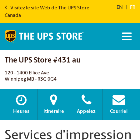
EN
|
FR
Visitez le site Web de The UPS Store
Canada
The UPS Store #431 au
120 - 1400 Ellice Ave
Winnipeg MB - R3G 0G4
Heures
Itinéraire
Appelez
Courriel
Services d’impression