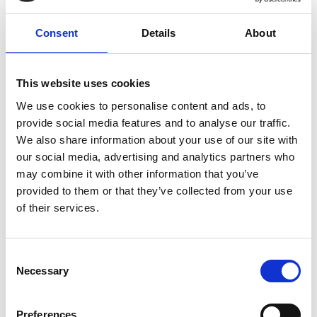
Services de graphisme
Consent
Details
About
Banderoles
This website uses cookies
Des salons commerciaux aux inaugurations officielles, les
We use cookies to personalise content and ads, to
banderoles attirent l’attention et communiquent votre
provide social media features and to analyse our traffic.
message avec force. Nous offrons des banderoles de
We also share information about your use of our site with
dimensions standards ou sur mesure. Nous pouvons même
our social media, advertising and analytics partners who
les monter sur un support pour afficher clairement votre
may combine it with other information that you’ve
présence.
provided to them or that they’ve collected from your use
of their services.
Consent
Affiches
Necessary
Selection
En tant qu’experts de l’impression, nous imprimons des
affiches d’allure professionnelle dans un vaste choix de
Preferences