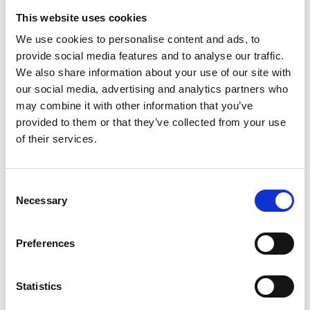
Retenue et réacheminement du courrier
This website uses cookies
Apprendre davantage
We use cookies to personalise content and ads, to
provide social media features and to analyse our traffic.
We also share information about your use of our site with
our social media, advertising and analytics partners who
may combine it with other information that you’ve
provided to them or that they’ve collected from your use
of their services.
Consent
Necessary
Selection
Preferences
Services de finition de documents
Donnez fière allure à vos documents grâce à nos services de
Statistics
finition. Nos services comprennent notamment ce qui suit :