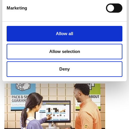
Intercalaires à onglet
Marketing
Assemblage
Reliure
Pliage
Mise en bloc
Allow all
Coupe et perforage
Laminage
Allow selection
Apprendre davantage
Deny