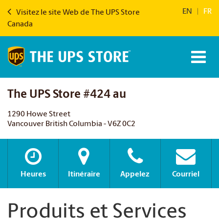
EN
|
FR
Visitez le site Web de The UPS Store
Canada
The UPS Store #424 au
1290 Howe Street
Vancouver British Columbia - V6Z 0C2
Heures
Itinéraire
Appelez
Courriel
Produits et Services