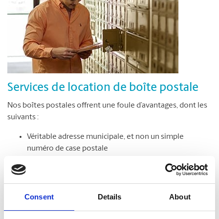
Services de location de boîte postale
Nos boîtes postales offrent une foule d’avantages, dont les
suivants :
Véritable adresse municipale, et non un simple
numéro de case postale
Réception de colis livrés par toutes les entreprises de
messagerie
Accès sécuritaire à votre boîte postale en tout temps,
jour et nuit*
Consent
Details
About
Avis de réception des colis et du courrier