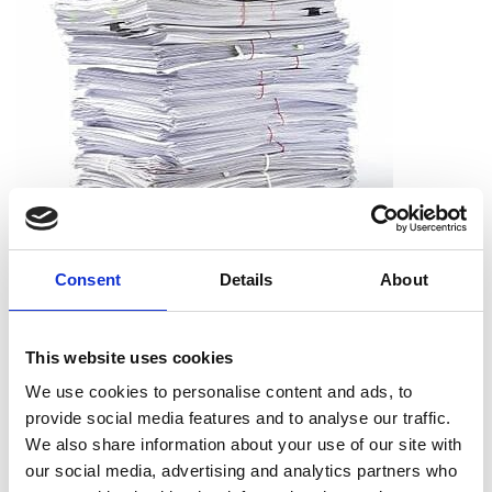
Consent
Details
About
Que puis-je déchiqueter ?
Vous pouvez déchiqueter tous les types de papier, dont le
This website uses cookies
papier d’impression, les reçus, les notes et les sorties
We use cookies to personalise content and ads, to
d’imprimante. Et vous n’avez pas à vous soucier de retirer les
provide social media features and to analyse our traffic.
agrafes, les trombones ou les chemises. Nous acceptons les
We also share information about your use of our site with
documents tels qu’ils sont.
our social media, advertising and analytics partners who