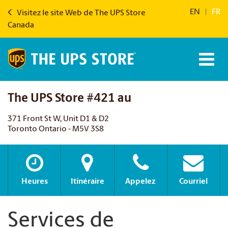
EN
|
FR
Visitez le site Web de The UPS Store
Canada
The UPS Store #421 au
371 Front St W, Unit D1 & D2
Toronto Ontario - M5V 3S8
Heures
Itinéraire
Appelez
Courriel
Services de