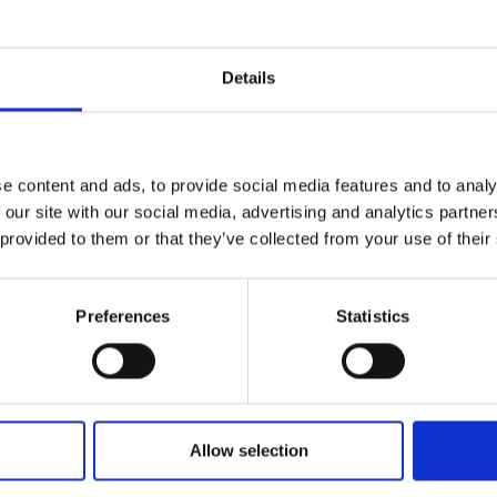
vécue à notre centre ? À partir de notre formulaire Po
les sujets présentés et racontez-nous votre histoire.
votre témoignage sur notre site Web.
Details
Faites le tour du propriéta
e content and ads, to provide social media features and to analy
Nous sommes fiers d’appartenir à un réseau de franchis
 our site with our social media, advertising and analytics partn
clients et notre communauté nous tiennent à cœur. Aprè
 provided to them or that they’ve collected from your use of their
nous aussi.
Preferences
Statistics
Laissez-vous surprendre par tout ce que nous vous offro
Allow selection