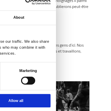
ur nous joindre, sélectionnez « Témoignages » parmi
 Avec votre consentement, nous publierons peut-être
About
ire
se our traffic. We also share
es détenues et exploitées par des gens d’ici. Nos
ers who may combine it with
s tout, c’est ici que nous vivons et travaillons,
 services.
Marketing
ns pour vous simplifier la vie !
Allow all