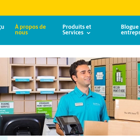
çu
À propos de
Produits et
Blogue 
nous
Services
entrepr