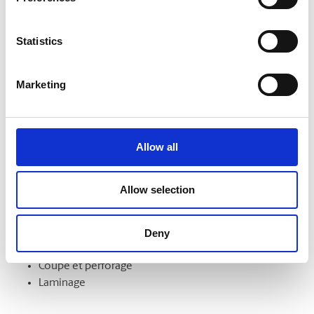
formats. Nous pouvons aussi les monter sur un support et
les laminer pour en améliorer l’aspect et la durabilité.
Statistics
Marketing
Finition de documents
Démarquez-vous par la qualité de vos documents et de vos
présentations. Nous offrons notamment les services
Allow all
suivants :
Intercalaires à onglet
Allow selection
Assemblage
Reliure
Deny
Pliage
Mise en bloc
Coupe et perforage
Laminage