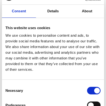
Services de graphisme
Consent
Details
About
Banderoles
This website uses cookies
Des salons commerciaux aux inaugurations officielles, les
We use cookies to personalise content and ads, to
banderoles attirent l’attention et communiquent votre
provide social media features and to analyse our traffic.
message avec force. Nous offrons des banderoles de
We also share information about your use of our site with
dimensions standards ou sur mesure. Nous pouvons même
our social media, advertising and analytics partners who
les monter sur un support pour afficher clairement votre
may combine it with other information that you’ve
présence.
provided to them or that they’ve collected from your use
of their services.
Consent
Affiches
Necessary
Selection
En tant qu’experts de l’impression, nous imprimons des
affiches d’allure professionnelle dans un vaste choix de
Preferences