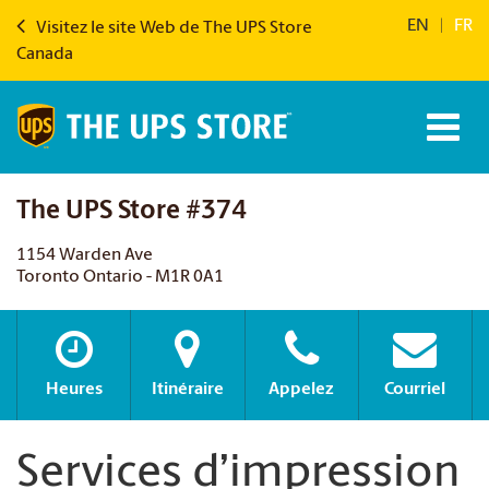
EN
|
FR
Visitez le site Web de The UPS Store
Canada
The UPS Store #374
1154 Warden Ave
Toronto Ontario - M1R 0A1
Heures
Itinéraire
Appelez
Courriel
Services d’impression