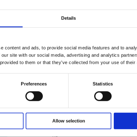
nous pouvons les emballer pour vous avec minutie et s
Solutions d’emballage sur mesure
Details
Les objets surdimensionnés ou de forme spéciale exig
vous proposer des solutions d’emballage adaptées à v
commencer ? Passez voir nos experts certifiés en embal
e content and ads, to provide social media features and to analy
les meilleures méthodes d’emballage.
 our site with our social media, advertising and analytics partn
 provided to them or that they’ve collected from your use of their
Garantie d’emballage et d’expédition
Nous savons combien vos envois sont importants. À 
la légère. Nos experts certifiés en emballage sont passé
Preferences
Statistics
pourquoi nous répondons fièrement de nos services. P
d’emballage et d’expédition. Passez nous voir pour en s
Allow selection
Services et fournitures de démén