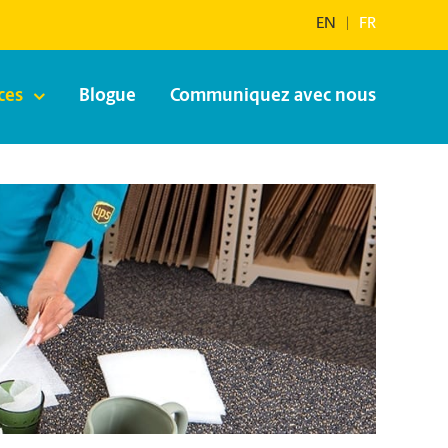
EN
|
FR
ces
Blogue
Communiquez avec nous