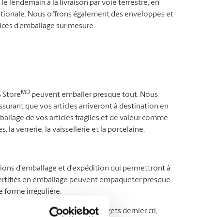
le lendemain à la livraison par voie terrestre, en
ernationale. Nous offrons également des enveloppes et
vices d’emballage sur mesure.
MD
S Store
peuvent emballer presque tout. Nous
surant que vos articles arriveront à destination en
mballage de vos articles fragiles et de valeur comme
, la verrerie, la vaissellerie et la porcelaine.
tions d’emballage et d’expédition qui permettront à
s certifiés en emballage peuvent empaqueter presque
 forme irrégulière.
’autre bout du pays ou des gadgets dernier cri,