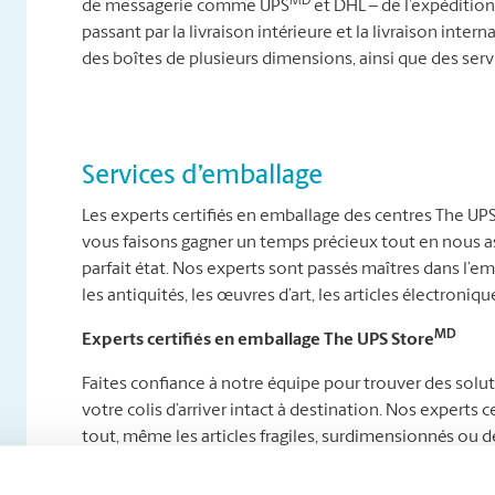
MD
de messagerie comme UPS
et DHL – de l’expédition 
passant par la livraison intérieure et la livraison int
des boîtes de plusieurs dimensions, ainsi que des ser
Services d’emballage
Les experts certifiés en emballage des centres The UP
vous faisons gagner un temps précieux tout en nous as
parfait état. Nos experts sont passés maîtres dans l’e
les antiquités, les œuvres d’art, les articles électroniques
MD
Experts certifiés en emballage The UPS Store
Faites confiance à notre équipe pour trouver des solu
votre colis d’arriver intact à destination. Nos expert
tout, même les articles fragiles, surdimensionnés ou de
Que vous envoyiez des délices maison à des proches à l