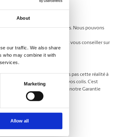
avoir-faire.
About
ent souvent des soins particuliers. Nous pouvons
os besoins. Vous ne savez par où
lage dès aujourd’hui. Ils sauront vous conseiller sur
se our traffic. We also share
ers who may combine it with
 services.
MD
The UPS Store
, nous ne prenons pas cette réalité à
s maîtres dans la protection de vos colis. C’est
Marketing
rotégez vos colis en souscrivant notre Garantie
avoir plus !
Allow all
agement