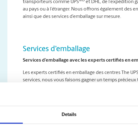
MD
transporteurs comme UPS
et DHL, de l’expédition ga
au pays ou à l’étranger. Nous offrons également des e
ainsi que des services d’emballage sur mesure.
Services d’emballage
Services d’emballage avec les experts certifiés en e
Les experts certifiés en emballage des centres The UP
services, nous vous faisons gagner un temps précieux t
destination en parfait état. Nous nous spécialisons dan
fragiles et de valeur comme les antiquités, les œuvres d’ar
porcelaine.
Details
Solutions d’emballage sur mesure
Les objets surdimensionnés ou de forme spéciale exig
vous proposer des solutions d’emballage adaptées à 