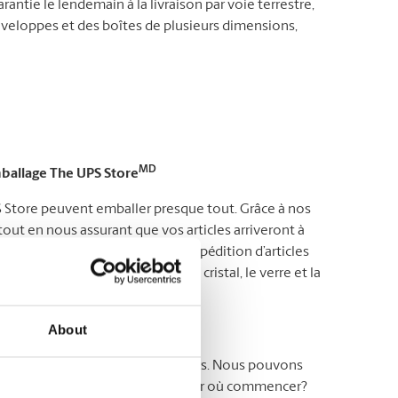
rantie le lendemain à la livraison par voie terrestre,
nveloppes et des boîtes de plusieurs dimensions,
MD
mballage The UPS Store
S Store peuvent emballer presque tout. Grâce à nos
out en nous assurant que vos articles arriveront à
s l’emballage approprié pour l’expédition d’articles
t, les articles électroniques, le cristal, le verre et la
About
ent souvent des soins particuliers. Nous pouvons
vos besoins. Vous ne savez pas par où commencer?