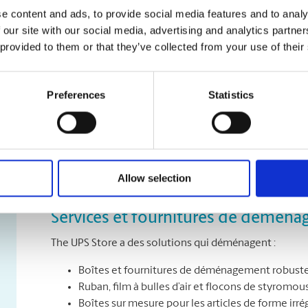
Passez voir nos experts certifiés en emballage dès aujo
e content and ads, to provide social media features and to analy
méthodes d’emballage pour vos articles.
 our site with our social media, advertising and analytics partn
 provided to them or that they’ve collected from your use of their
Garantie d’emballage et d’expédition
Nous savons à quel point vos colis et vos cadeaux son
Preferences
Statistics
pas cela à la légère. Nos experts certifiés en emballa
répondons fièrement de nos services. Si nous emballon
les frais au compte du magasin, nous pouvons les garan
notre Garantie d’emballage et d’expédition. Passez nou
Allow selection
Services et fournitures de démén
The UPS Store a des solutions qui déménagent :
Boîtes et fournitures de déménagement robuste
Ruban, film à bulles d’air et flocons de styromou
Boîtes sur mesure pour les articles de forme irré