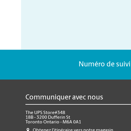
Numéro de suivi 
Communiquer avec nous
The UPS Store#348
18B - 3200 Dufferin St
Toronto Ontario - M6A 0A1
Obtenez l'itinéraire vers notre magasin