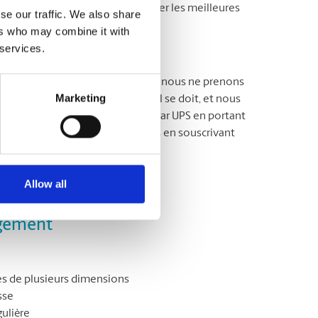
urd’hui. Ils sauront vous conseiller les meilleures
se our traffic. We also share
ers who may combine it with
 services.
MD
t importants. À The UPS Store
, nous ne prenons
Marketing
ge emballent vos cadeaux comme il se doit, et nous
s vos articles et les expédions par UPS en portant
tir pour vous. Protégez vos colis en souscrivant
s voir pour en savoir plus!
Allow all
agement
s de plusieurs dimensions
sse
gulière