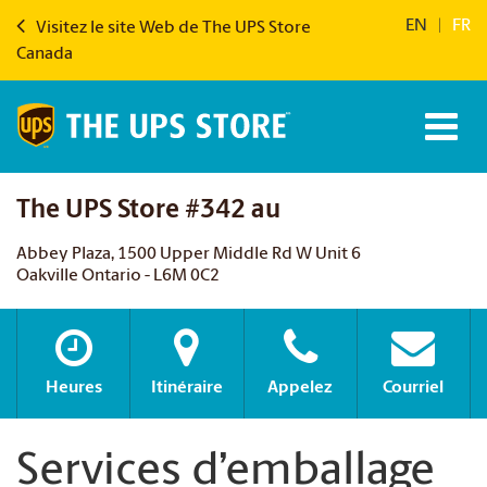
EN
|
FR
Visitez le site Web de The UPS Store
Canada
The UPS Store #342 au
Abbey Plaza, 1500 Upper Middle Rd W Unit 6
Oakville Ontario - L6M 0C2
Heures
Itinéraire
Appelez
Courriel
Services d’emballage