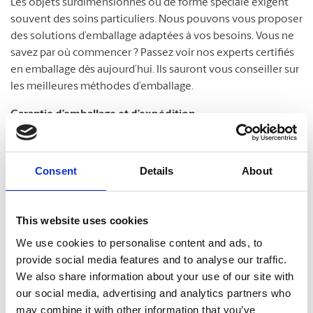
Les objets surdimensionnés ou de forme spéciale exigent
souvent des soins particuliers. Nous pouvons vous proposer
des solutions d’emballage adaptées à vos besoins. Vous ne
savez par où commencer ? Passez voir nos experts certifiés
en emballage dès aujourd’hui. Ils sauront vous conseiller sur
les meilleures méthodes d’emballage.
Garantie d’emballage et d’expédition
Nous savons combien vos envois sont importants. À The
MD
UPS Store
, nous ne prenons pas cette réalité à la légère.
Consent
Details
About
Nos experts certifiés en emballage sont passés maîtres dans
la protection de vos colis. C’est pourquoi nous répondons
fièrement de nos services. Protégez vos colis en souscrivant
This website uses cookies
notre Garantie d’emballage et d’expédition. Passez nous voir
We use cookies to personalise content and ads, to
pour en savoir plus !
provide social media features and to analyse our traffic.
We also share information about your use of our site with
our social media, advertising and analytics partners who
may combine it with other information that you’ve